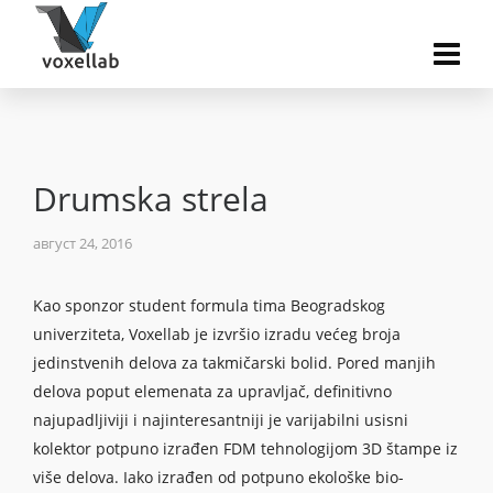
Drumska strela
август 24, 2016
Kao sponzor student formula tima Beogradskog
univerziteta, Voxellab je izvršio izradu većeg broja
jedinstvenih delova za takmičarski bolid. Pored manjih
delova poput elemenata za upravljač, definitivno
najupadljiviji i najinteresantniji je varijabilni usisni
kolektor potpuno izrađen FDM tehnologijom 3D štampe iz
više delova. Iako izrađen od potpuno ekološke bio-