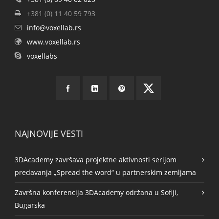
+381 (0) 11 40 59 793
info@voxellab.rs
www.voxellab.rs
voxellabs
NAJNOVIJE VESTI
3DAcademy završava projektne aktivnosti serijom
predavanja „Spread the word“ u partnerskim zemljama
Završna konferencija 3DAcademy održana u Sofiji,
Bugarska