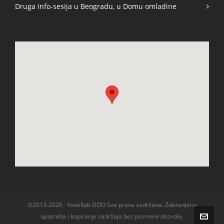
Druga info-sesija u Beogradu, u Domu omladine
©2013-2026 · Voxellab DOO Sva prava zadržana. Zabranjena
upotreba i kopiranje sadržaja bez pismene dozvole.