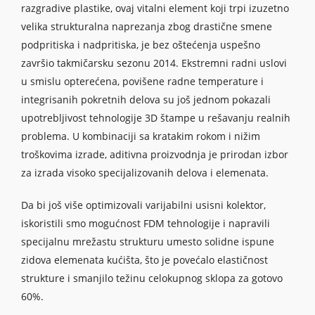
razgradive plastike, ovaj vitalni element koji trpi izuzetno
velika strukturalna naprezanja zbog drastične smene
podpritiska i nadpritiska, je bez oštećenja uspešno
završio takmičarsku sezonu 2014. Ekstremni radni uslovi
u smislu opterećena, povišene radne temperature i
integrisanih pokretnih delova su još jednom pokazali
upotrebljivost tehnologije 3D štampe u rešavanju realnih
problema. U kombinaciji sa kratakim rokom i nižim
troškovima izrade, aditivna proizvodnja je prirodan izbor
za izrada visoko specijalizovanih delova i elemenata.
Da bi još više optimizovali varijabilni usisni kolektor,
iskoristili smo mogućnost FDM tehnologije i napravili
specijalnu mrežastu strukturu umesto solidne ispune
zidova elemenata kućišta, što je povećalo elastičnost
strukture i smanjilo težinu celokupnog sklopa za gotovo
60%.