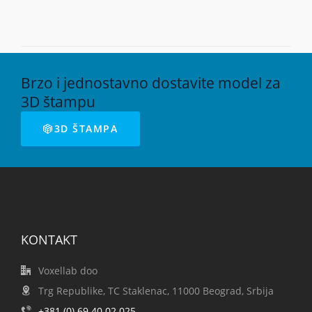
Brzo i jednostavno dostavite model za
3D štampu
3D ŠTAMPA
KONTAKT
Voxellab doo
Trg Republike, TC Staklenac, 11000 Beograd, Srbija
+381 (0) 69 40 02 025