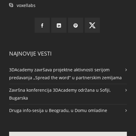
voxellabs
NAJNOVIJE VESTI
3DAcademy završava projektne aktivnosti serijom
predavanja „Spread the word“ u partnerskim zemljama
Završna konferencija 3DAcademy održana u Sofiji,
Bugarska
Druga info-sesija u Beogradu, u Domu omladine