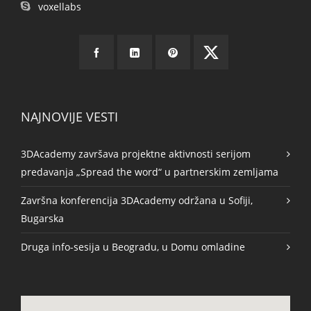
voxellabs
NAJNOVIJE VESTI
3DAcademy završava projektne aktivnosti serijom
predavanja „Spread the word“ u partnerskim zemljama
Završna konferencija 3DAcademy održana u Sofiji,
Bugarska
Druga info-sesija u Beogradu, u Domu omladine