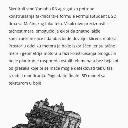
Skenirali smo Yamaha R6 agregat za potrebe
konstruisanja takmičarske formule FormulaStudent BGD
tima sa Mašinskog fakulteta. Visok nivo preciznosti i
tačnost mera, omogućio je ekipi da znatno lakše
konstruiše nosače i da obezbede dovoljni klirens motora.
Prostor u odeljku motora je bolje iskorišćen jer su tačne
mere i geometrija motora u fazi konstruisanja omogućili
bolje planiranje rasporeda ostalih elemenata bez bojazni
od grešaka koje bi se inače mogle detektovati tek u fazi
izrade i montiranja. Pogledajte finalni 3D model sa
teksturom u boji!