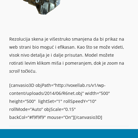
Rezolucija skena je višestruko smanjena da bi prikaz na
web strani bio moguć i efikasan. Kao što se može videti,
visok nivo detalja je i dalje prisutan. Model možete
rotirati levim klikom miša i pomeranjem, dok je
zoom
na
scroll
točkiću.
[canvasio3D objPath=“http://voxellab.rs/v1/wp-
content/uploads/2014/06/R6net.obj“ width=“500″
height=“500″ lightSet=“1″ rollSpeedY=“10″
rollMode=“Auto“ objScale=“0.15″
backCol=“#f9f9f9″ mouse=“On“][/canvasio3D]