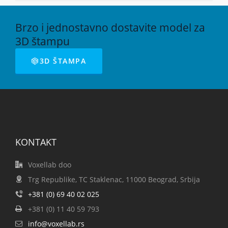
Brzo i jednostavno dostavite model za
3D štampu
3D ŠTAMPA
KONTAKT
Voxellab doo
Trg Republike, TC Staklenac, 11000 Beograd, Srbija
+381 (0) 69 40 02 025
+381 (0) 11 40 59 793
info@voxellab.rs