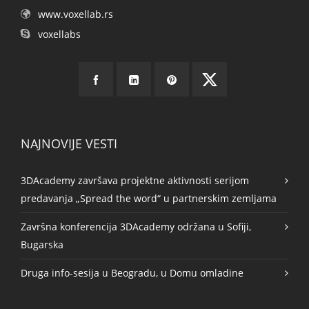
www.voxellab.rs
voxellabs
NAJNOVIJE VESTI
3DAcademy završava projektne aktivnosti serijom
predavanja „Spread the word“ u partnerskim zemljama
Završna konferencija 3DAcademy održana u Sofiji,
Bugarska
Druga info-sesija u Beogradu, u Domu omladine