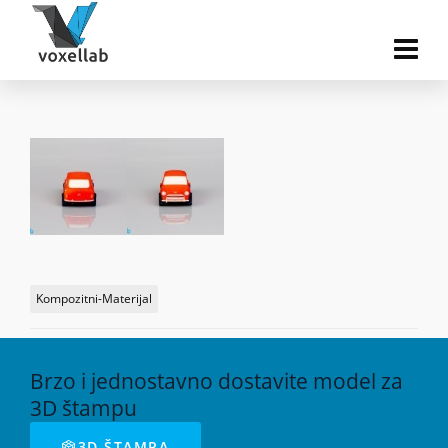
Kompozitni-Materijal
Brzo i jednostavno dostavite model za
3D štampu
3D ŠTAMPA