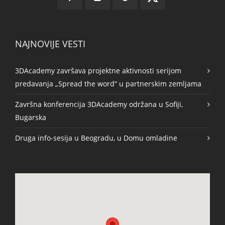
NAJNOVIJE VESTI
3DAcademy završava projektne aktivnosti serijom
predavanja „Spread the word“ u partnerskim zemljama
Završna konferencija 3DAcademy održana u Sofiji,
Bugarska
Druga info-sesija u Beogradu, u Domu omladine