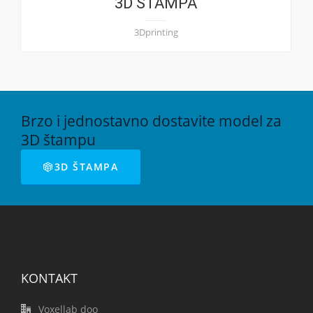
3D ŠTAMPA
3Dprinting
Brzo i jednostavno dostavite model za
3D štampu
3D ŠTAMPA
KONTAKT
Voxellab doo