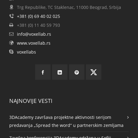
Trg Republike, TC Staklenac, 11000 Beograd, Srbija
+381 (0) 69 40 02 025
+381 (0) 11 40 59 793
info@voxellab.rs
www.voxellab.rs
voxellabs
NAJNOVIJE VESTI
3DAcademy završava projektne aktivnosti serijom
predavanja „Spread the word“ u partnerskim zemljama
Završna konferencija 3DAcademy održana u Sofiji,