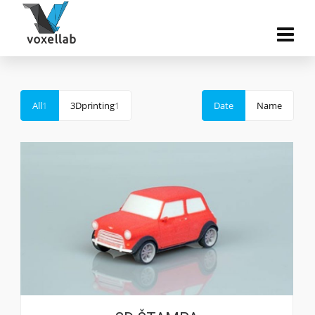
All
1
3Dprinting
1
Date
Name