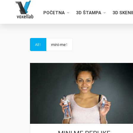
POČETNA
3D ŠTAMPA
3D SKEN
All
1
mini-me
1