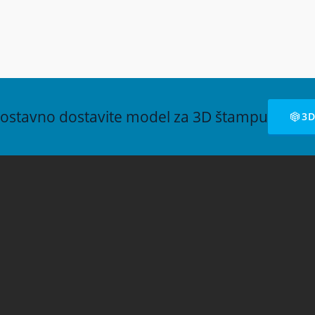
xellabs
Druga info-sesija u Beogradu
Domu omladine
nostavno dostavite model za 3D štampu
3
xellab DOO Sva prava zadržana. Zabranjena upotreba i kopiranje sadržaja bez 