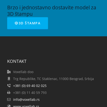
Brzo i jednostavno dostavite model za
3D štampu
3D ŠTAMPA
KONTAKT
Voxellab doo
Trg Republike, TC Staklenac, 11000 Beograd, Srbija
+381 (0) 69 40 02 025
+381 (0) 11 40 59 793
info@voxellab.rs
www.voxellab.rs