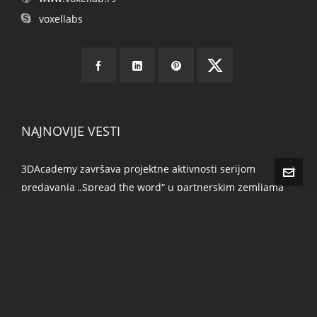
voxellabs
NAJNOVIJE VESTI
3DAcademy završava projektne aktivnosti serijom
predavanja „Spread the word“ u partnerskim zemljama
Završna konferencija 3DAcademy održana u Sofiji,
Bugarska
Druga info-sesija u Beogradu, u Domu omladine