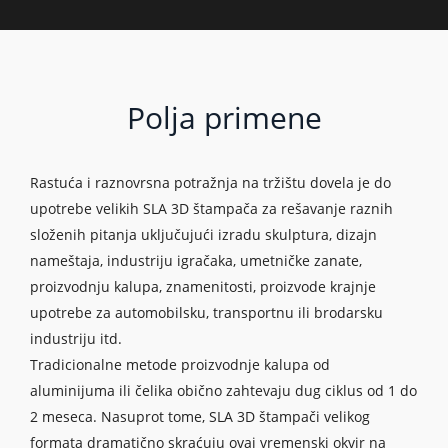
Polja primene
Rastuća i raznovrsna potražnja na tržištu dovela je do
upotrebe velikih SLA 3D štampača za rešavanje raznih
složenih pitanja uključujući izradu skulptura, dizajn
nameštaja, industriju igračaka, umetničke zanate,
proizvodnju kalupa, znamenitosti, proizvode krajnje
upotrebe za automobilsku, transportnu ili brodarsku
industriju itd.
Tradicionalne metode proizvodnje kalupa od
aluminijuma ili čelika obično zahtevaju dug ciklus od 1 do
2 meseca. Nasuprot tome, SLA 3D štampači velikog
formata dramatično skraćuju ovaj vremenski okvir na