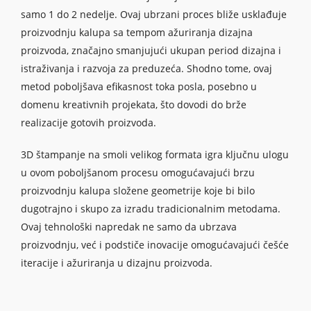
samo 1 do 2 nedelje. Ovaj ubrzani proces bliže usklađuje
proizvodnju kalupa sa tempom ažuriranja dizajna
proizvoda, značajno smanjujući ukupan period dizajna i
istraživanja i razvoja za preduzeća. Shodno tome, ovaj
metod poboljšava efikasnost toka posla, posebno u
domenu kreativnih projekata, što dovodi do brže
realizacije gotovih proizvoda.
3D štampanje na smoli velikog formata igra ključnu ulogu
u ovom poboljšanom procesu omogućavajući brzu
proizvodnju kalupa složene geometrije koje bi bilo
dugotrajno i skupo za izradu tradicionalnim metodama.
Ovaj tehnološki napredak ne samo da ubrzava
proizvodnju, već i podstiče inovacije omogućavajući češće
iteracije i ažuriranja u dizajnu proizvoda.