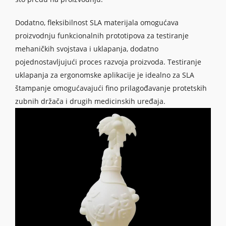
Dodatno, fleksibilnost SLA materijala omogućava
proizvodnju funkcionalnih prototipova za testiranje
mehaničkih svojstava i uklapanja, dodatno
pojednostavljujući proces razvoja proizvoda. Testiranje
uklapanja za ergonomske aplikacije je idealno za SLA
štampanje omogućavajući fino prilagođavanje protetskih
zubnih držača i drugih medicinskih uređaja.