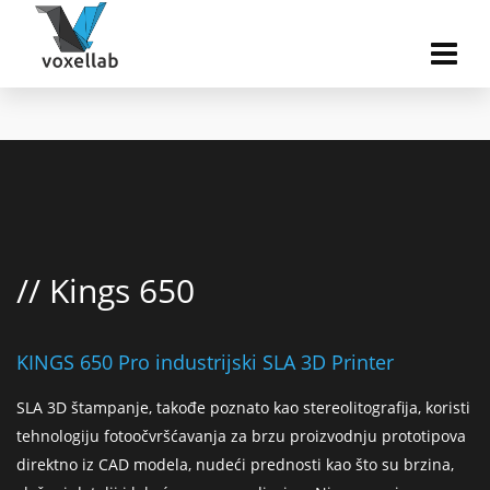
// Kings 650
KINGS 650 Pro industrijski SLA 3D Printer
SLA 3D štampanje, takođe poznato kao stereolitografija, koristi
tehnologiju fotoočvršćavanja za brzu proizvodnju prototipova
direktno iz CAD modela, nudeći prednosti kao što su brzina,