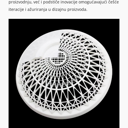
proizvodnju, već i podstiče inovacije omogućavajući češće
iteracije i ažuriranja u dizajnu proizvoda.