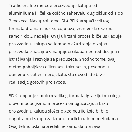
Tradicionalne metode proizvodnje kalupa od
aluminijuma ili čelika obično zahtevaju dug ciklus od 1 do
2 meseca. Nasuprot tome, SLA 3D štampači velikog
formata dramatično skraćuju ovaj vremenski okvir na
samo 1 do 2 nedelje. Ovaj ubrzani proces bliže usklađuje
proizvodnju kalupa sa tempom ažuriranja dizajna
proizvoda, značajno smanjujući ukupan period dizajna i
istraživanja i razvoja za preduzeća. Shodno tome, ovaj
metod poboljšava efikasnost toka posla, posebno u
domenu kreativnih projekata, što dovodi do brže
realizacije gotovih proizvoda.
3D štampanje smolom velikog formata igra ključnu ulogu
u ovom poboljšanom procesu omogućavajući brzu
proizvodnju kalupa složene geometrije koje bi bilo
dugotrajno i skupo za izradu tradicionalnim metodama.
Ovaj tehnološki napredak ne samo da ubrzava