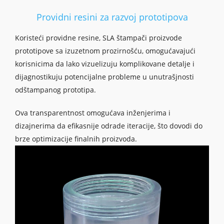
Providni resini za razvoj prototipova
Koristeći providne resine, SLA štampači proizvode
prototipove sa izuzetnom prozirnošću, omogućavajući
korisnicima da lako vizuelizuju komplikovane detalje i
dijagnostikuju potencijalne probleme u unutrašjnosti
odštampanog prototipa.
Ova transparentnost omogućava inženjerima i
dizajnerima da efikasnije odrade iteracije, što dovodi do
brze optimizacije finalnih proizvoda.