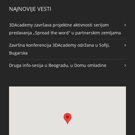
NAJNOVIJE VESTI
3DAcademy završava projektne aktivnosti serijom
predavanja „Spread the word“ u partnerskim zemljama
Završna konferencija 3DAcademy održana u Sofiji,
Bugarska
Druga info-sesija u Beogradu, u Domu omladine