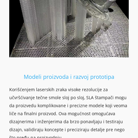
Modeli proizvoda i razvoj prototipa
Korišćenjem laserskih zraka visoke rezolucije za
učvršćivanje tečne smole sloj po sloj, SLA štampači mogu
da proizvedu komplikovane i precizne modele koji veoma
liče na finalni proizvod. Ova mogućnost omogućava
dizajnerima i inženjerima da brzo ponavljaju i testiraju
dizajn, validiraju koncepte i preciziraju detalje pre nego
što pređu na proizvodnju.