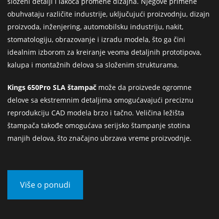
složeni detalji i lakoća promene dizajna. Njegove primene
obuhvataju različite industrije, uključujući proizvodnju, dizajn
proizvoda, inženjering, automobilsku industriju, nakit,
stomatologiju, obrazovanje i izradu modela, što ga čini
idealnim izborom za kreiranje veoma detaljnih prototipova,
kalupa i montažnih delova sa složenim strukturama.
Kings 650Pro SLA štampač
može da proizvede ogromne
delove sa ekstremnim detaljima omogućavajući preciznu
reprodukciju CAD modela brzo i tačno. Veličina ležišta
štampača takođe omogućava serijsko štampanje stotina
manjih delova, što značajno ubrzava vreme proizvodnje.
Više o ponudi