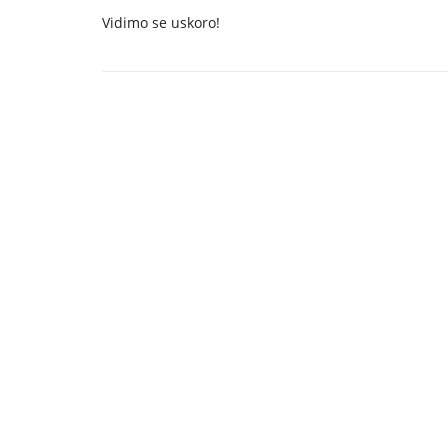
Vidimo se uskoro!
KON
Vo
Tr
11
+38
+38