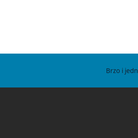
in
ww
vo
Brzo i jed
©2013-2026 · Vo