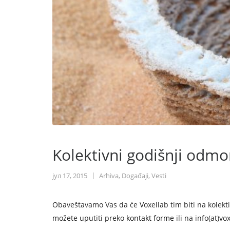
Kolektivni godišnji odmo
јул 17, 2015
Arhiva
,
Događaji
,
Vesti
Obaveštavamo Vas da će Voxellab tim biti na kolek
možete uputiti preko
kontakt forme
ili na info(at)vo