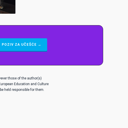
POZIV ZA UČEŠĆE →
ver those of the author(s)
 European Education and Culture
e held responsible for them.