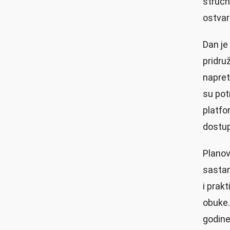
stručn
ostvare
Dan je
pridru
napretk
su pot
platfo
dostup
Planov
sastan
i prak
obuke.
godine