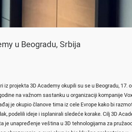
my u Beogradu, Srbija
ri iz projekta 3D Academy okupili su se u Beogradu, 17. 
godine na važnom sastanku u organizaciji kompanije Vox
ađaj je okupio članove tima iz cele Evrope kako bi razmotr
k, podelili ideje i isplanirali sledeće korake. Cilj 3D Ac
ta je unapređenje veština u 3D tehnologijama za pružao