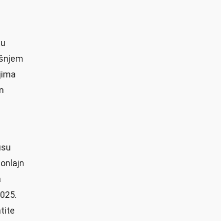
tu
ašnjem
ojima
n
usu
onlajn
a
2025.
tite