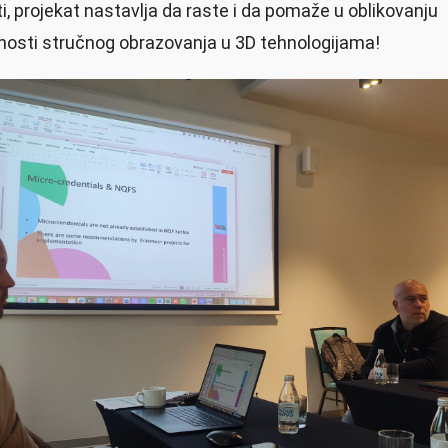
i, projekat nastavlja da raste i da pomaže u oblikovanju
osti stručnog obrazovanja u 3D tehnologijama!