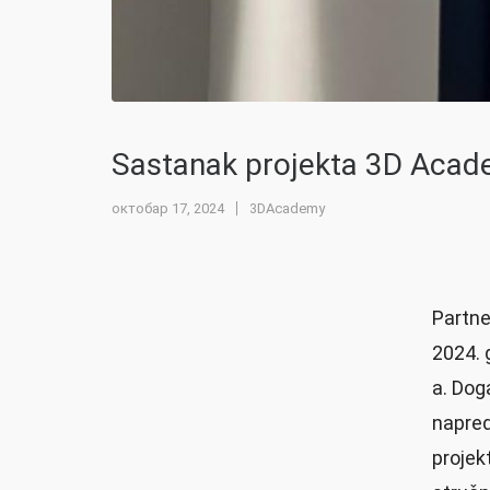
Sastanak projekta 3D Acade
октобар 17, 2024
3DAcademy
Partne
2024. 
a. Dog
napreda
projek