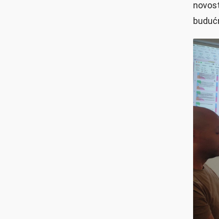
novost
budućn