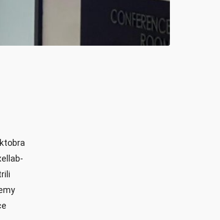
oktobra
ellab-
ili
ademy
ce