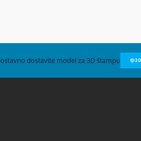
xellabs
Druga info-sesija u Beogradu
Domu omladine
nostavno dostavite model za 3D štampu
3
xellab DOO Sva prava zadržana. Zabranjena upotreba i kopiranje sadržaja bez 