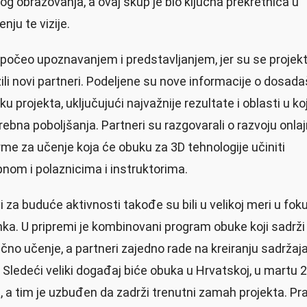
og obrazovanja, a ovaj skup je bio ključna prekretnica u
nju te vizije.
 počeo upoznavanjem i predstavljanjem, jer su se projek
žili novi partneri. Podeljene su nove informacije o dosad
u projekta, uključujući najvažnije rezultate i oblasti u k
rebna poboljšanja. Partneri su razgovarali o razvoju onlaj
rme za učenje koja će obuku za 3D tehnologije učiniti
nom i polaznicima i instruktorima.
i za buduće aktivnosti takođe su bili u velikoj meri u fok
ka. U pripremi je kombinovani program obuke koji sadrži 
tično učenje, a partneri zajedno rade na kreiranju sadržaj
 Sledeći veliki događaj biće obuka u Hrvatskoj, u martu 
, a tim je uzbuđen da zadrži trenutni zamah projekta. Pra