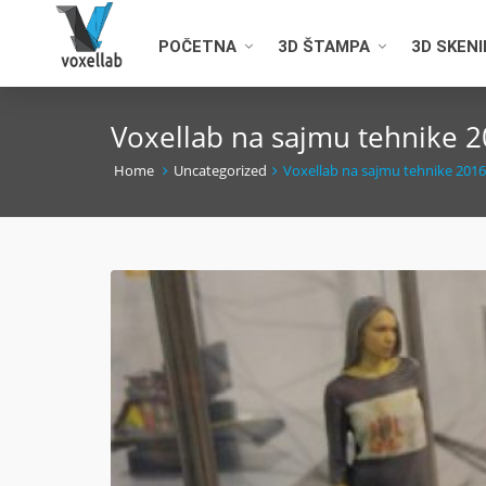
POČETNA
3D ŠTAMPA
3D SKEN
Voxellab na sajmu tehnike 
Home
Uncategorized
Voxellab na sajmu tehnike 2016