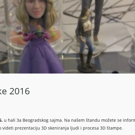
ke 2016
6.
u hali 3a Beogradskog sajma. Na našem štandu možete se inform
o videti prezentaciju 3D skeniranja ljudi i procesa 3D štampe.