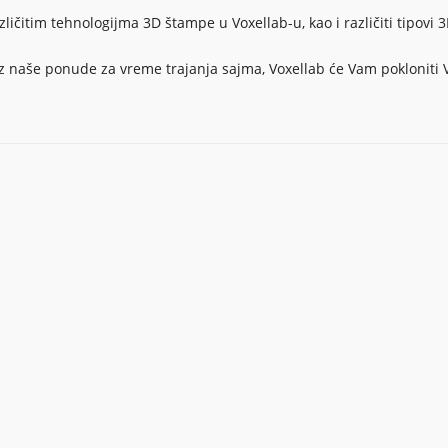
zličitim tehnologijma 3D štampe u Voxellab-u, kao i različiti tipovi
iz naše ponude za vreme trajanja sajma, Voxellab će Vam pokloniti
TAKT
NAJNOVIJE VESTI
xellab doo
3DAcademy završava projek
g Republike, TC Staklenac,
aktivnosti serijom predavanj
000 Beograd, Srbija