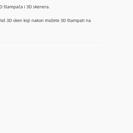
 3D štampača i 3D skenera.
 Vaš 3D sken koji nakon možete 3D štampati na
tne
a