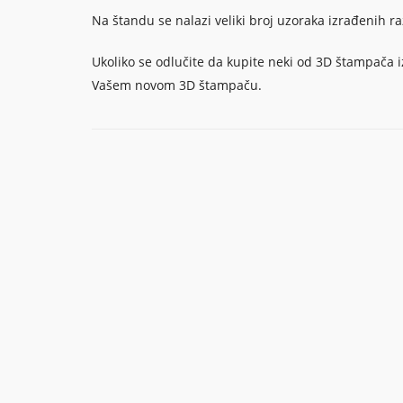
Na štandu se nalazi veliki broj uzoraka izrađenih ra
Ukoliko se odlučite da kupite neki od 3D štampača 
Vašem novom 3D štampaču.
KON
Vo
Tr
11