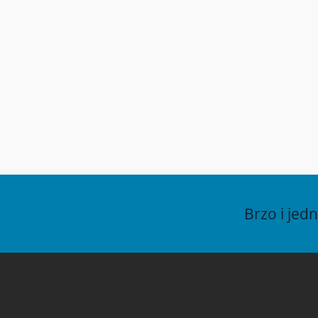
+38
+38
in
ww
vo
Brzo i jed
©2013-2026 · Vo