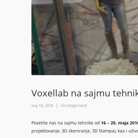
Voxellab na sajmu tehni
мај 18, 2016
Uncategorized
Posetite nas na sajmu tehnike od
16 – 20. maja 201
projektovanje, 3D skeniranje, 3D štampa), kao i uživ