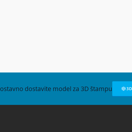
„Spread the word“ u partne
1 (0) 69 40 02 025
zemljama
1 (0) 11 40 59 793
Završna konferencija 3DAc
fo@voxellab.rs
održana u Sofiji, Bugarska
w.voxellab.rs
xellabs
Druga info-sesija u Beogradu
Domu omladine
nostavno dostavite model za 3D štampu
3
xellab DOO Sva prava zadržana. Zabranjena upotreba i kopiranje sadržaja bez 