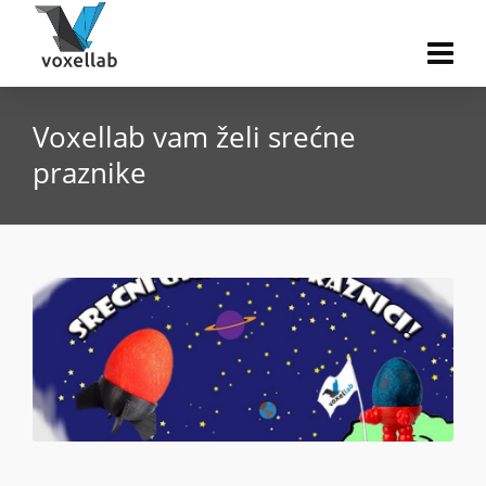
Voxellab vam želi srećne
praznike