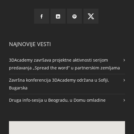
NAJNOVIJE VESTI
3DAcademy završava projektne aktivnosti serijom
predavanja „Spread the word“ u partnerskim zemljama
Završna konferencija 3DAcademy održana u Sofiji,
Bugarska
Druga info-sesija u Beogradu, u Domu omladine