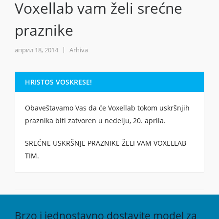
Voxellab vam želi srećne
praznike
април 18, 2014
Arhiva
HRISTOS VOSKRESE!
Obaveštavamo Vas da će Voxellab tokom uskršnjih
praznika biti zatvoren u nedelju, 20. aprila.
SREĆNE USKRŠNJE PRAZNIKE ŽELI VAM VOXELLAB
TIM.
Brzo i jednostavno dostavite model za